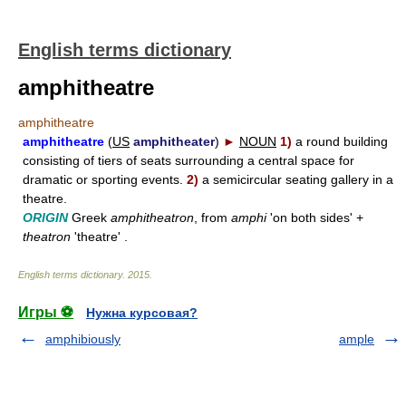
English terms dictionary
amphitheatre
amphitheatre
amphitheatre
(
US
amphitheater
)
►
NOUN
1)
a round building
consisting of tiers of seats surrounding a central space for
dramatic or sporting events.
2)
a semicircular seating gallery in a
theatre.
ORIGIN
Greek
amphitheatron
, from
amphi
'on both sides' +
theatron
'theatre' .
English terms dictionary
.
2015
.
Игры ⚽
Нужна курсовая?
amphibiously
ample