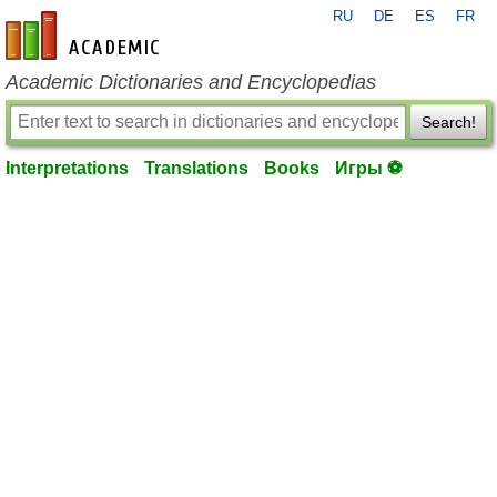
RU
DE
ES
FR
en-academic.com
Academic Dictionaries and Encyclopedias
Search!
Interpretations
Translations
Books
Игры ⚽