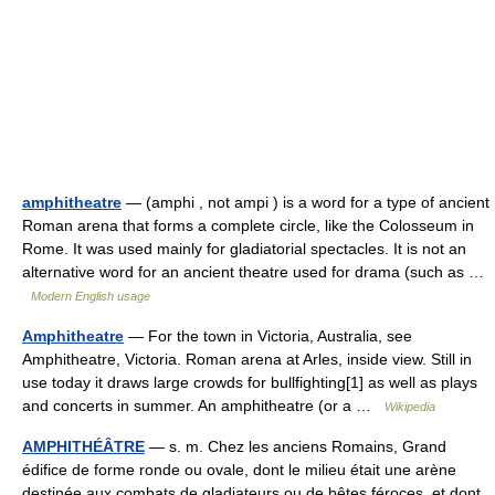
amphitheatre
— (amphi , not ampi ) is a word for a type of ancient
Roman arena that forms a complete circle, like the Colosseum in
Rome. It was used mainly for gladiatorial spectacles. It is not an
alternative word for an ancient theatre used for drama (such as …
Modern English usage
Amphitheatre
— For the town in Victoria, Australia, see
Amphitheatre, Victoria. Roman arena at Arles, inside view. Still in
use today it draws large crowds for bullfighting[1] as well as plays
and concerts in summer. An amphitheatre (or a …
Wikipedia
AMPHITHÉÂTRE
— s. m. Chez les anciens Romains, Grand
édifice de forme ronde ou ovale, dont le milieu était une arène
destinée aux combats de gladiateurs ou de bêtes féroces, et dont