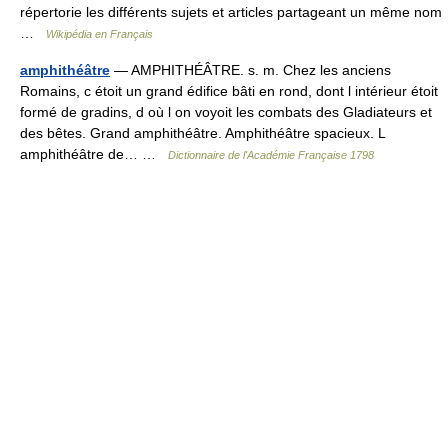
répertorie les différents sujets et articles partageant un même nom
…
Wikipédia en Français
amphithéâtre
— AMPHITHÉÂTRE. s. m. Chez les anciens
Romains, c étoit un grand édifice bâti en rond, dont l intérieur étoit
formé de gradins, d où l on voyoit les combats des Gladiateurs et
des bêtes. Grand amphithéâtre. Amphithéâtre spacieux. L
amphithéâtre de… …
Dictionnaire de l'Académie Française 1798