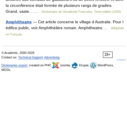
la circonférence était formée de plusieurs rangs de gradins.
Grand, vaste… …
Dictionnaire de l'Academie Francaise, 7eme edition (1835)
Amphitheatre
— Cet article concerne le village d Australie. Pour l
édifice public, voir Amphithéâtre romain. Amphitheatre …
Wikipédia
en Français
© Academic, 2000-2026
18+
Contact us:
Technical Support
,
Advertising
Dictionaries export
, created on PHP,
Joomla,
Drupal,
WordPress,
MODx.