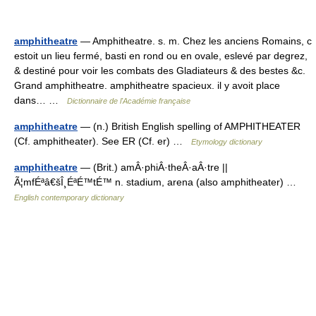
amphitheatre
— Amphitheatre. s. m. Chez les anciens Romains, c
estoit un lieu fermé, basti en rond ou en ovale, eslevé par degrez,
& destiné pour voir les combats des Gladiateurs & des bestes &c.
Grand amphitheatre. amphitheatre spacieux. il y avoit place
dans… …
Dictionnaire de l'Académie française
amphitheatre
— (n.) British English spelling of AMPHITHEATER
(Cf. amphitheater). See ER (Cf. er) …
Etymology dictionary
amphitheatre
— (Brit.) amÂ·phiÂ·theÂ·aÂ·tre ||
Ã¦mfÉªâ€šÎ¸ÉªÉ™tÉ™ n. stadium, arena (also amphitheater) …
English contemporary dictionary